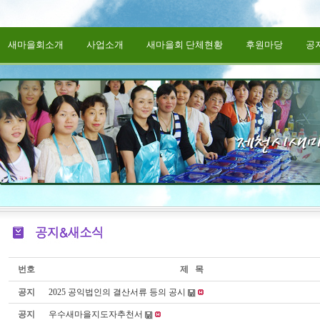
새마을회소개
사업소개
새마을회 단체현황
후원마당
공
번호
제 목
공지
2025 공익법인의 결산서류 등의 공시
공지
우수새마을지도자추천서