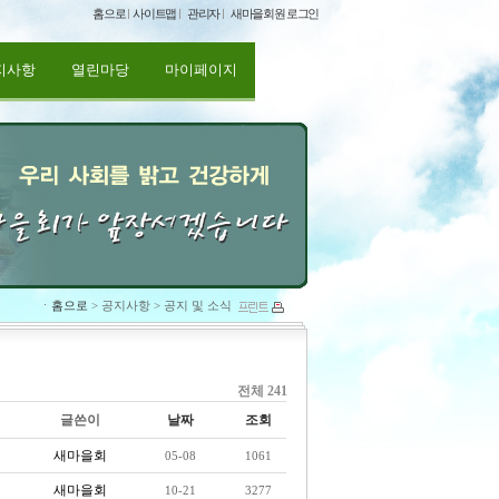
홈으로
사이트맵
관리자
새마을회원 로그인
지사항
열린마당
마이페이지
ㆍ
홈으로
> 공지사항 > 공지 및 소식
전체 241
글쓴이
날짜
조회
새마을회
05-08
1061
새마을회
10-21
3277